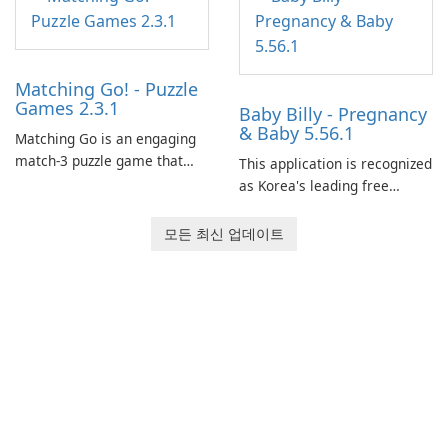
Matching Go! - Puzzle
Games 2.3.1
Baby Billy - Pregnancy
& Baby 5.56.1
Matching Go is an engaging
match-3 puzzle game that
This application is recognized
invites players to join Chloe
as Korea's leading free
and her charming corgi,
platform for pregnancy and
Ollie, on an adventurous
baby tracking, offering
모든 최신 업데이트
journey across diverse
essential healthcare tips and
landscapes.
doctor-approved articles.