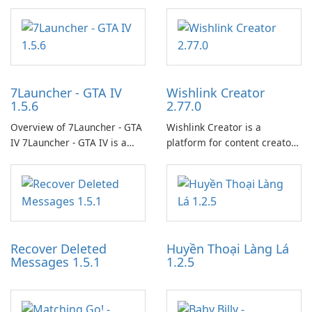
7Launcher - GTA IV
Wishlink Creator
1.5.6
2.77.0
Overview of 7Launcher - GTA
Wishlink Creator is a
IV 7Launcher - GTA IV is a
platform for content creators
specialized software
designed to monetize their
application designed to
work through built-in brand
optimize the gaming
partnerships and integrated
experience for Grand Theft
tools for content distribution
Auto IV.
and audience engagement.
Recover Deleted
Huyền Thoại Làng Lá
Messages 1.5.1
1.2.5