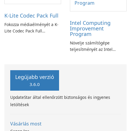
K-Lite Codec Pack Full
Intel Computing
Fokozza médiaélményét a K-
Improvement
Lite Codec Pack Full
Program
segítségével!
Növelje számítógépe
teljesítményét az Intel
számítástechnika-fejlesztési
programjával
Legújabb verzió
3.6.0
UpdateStar által ellenőrzött biztonságos és ingyenes
letöltések
Vásárlás most