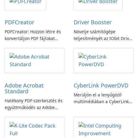
PDFCreator
Driver Booster
PDFCreator: Hozzon létre és
Növelje számítógépe
konvertáljon PDF fájlokat
teljesítményét az IObit Driver
könnyedén!
Booster funkciójával
Adobe Acrobat
CyberLink PowerDVD
Standard
Merüljön el a lenyűgöző
Hatékony PDF-szerkesztés és
multimédiában a CyberLink
együttműködés az Adobe
PowerDVD-vel
Acrobat Standard
alkalmazással.