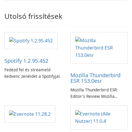
Utolsó frissítések
Spotify 1.2.95.452
Fedezd fel és streameld
Mozilla Thunderbird
kedvenc zenéidet a Spotifyjal.
ESR 153.0esr
Mozilla Thunderbird ESR:
Editor's Review Mozilla
Thunderbird ESR (Extended
Support Release) is the long-
term support channel of the
Thunderbird desktop email
client designed for