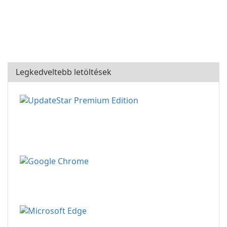
Legkedveltebb letöltések