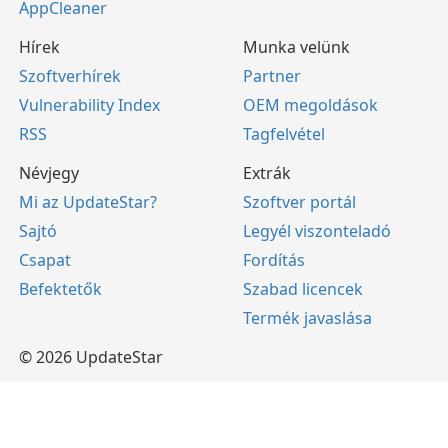
AppCleaner
Hírek
Munka velünk
Szoftverhírek
Partner
Vulnerability Index
OEM megoldások
RSS
Tagfelvétel
Névjegy
Extrák
Mi az UpdateStar?
Szoftver portál
Sajtó
Legyél viszonteladó
Csapat
Fordítás
Befektetők
Szabad licencek
Termék javaslása
© 2026 UpdateStar