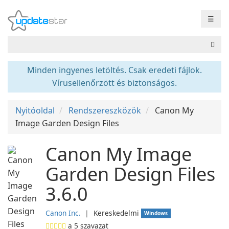
☰
Minden ingyenes letöltés. Csak eredeti fájlok.
Vírusellenőrzött és biztonságos.
Nyitóoldal
Rendszereszközök
Canon My
Image Garden Design Files
Canon My Image
Garden Design Files
3.6.0
Canon Inc.
❘
Kereskedelmi
Windows
a
5
szavazat