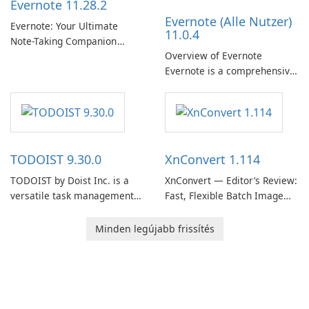
Evernote 11.28.2
organizations and users who
Evernote (Alle Nutzer)
need predictable …
Evernote: Your Ultimate
11.0.4
Note-Taking Companion
Overview of Evernote
Evernote, developed by
Evernote is a comprehensive
EverNote Corp., is a versatile
note-taking and organization
note-taking application that
software designed to help
helps users capture ideas,
users capture, organize, and
organize to-do lists, and keep
access information across
track of important
multiple devices.
information.
TODOIST 9.30.0
XnConvert 1.114
TODOIST by Doist Inc. is a
XnConvert — Editor’s Review:
versatile task management
Fast, Flexible Batch Image
tool designed to help
Converter for Windows,
individuals and teams
macOS and Linux XnConvert
Minden legújabb frissítés
organize their work and
is a polished, cross-platform
increase productivity.
batch image processor from
XnSoft that balances depth
and simplicity.