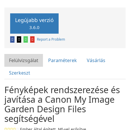
Legújabb verzió
3.6.0
Report a Problem
Felülvizsgálat
Paraméterek
Vásárlás
Szerkeszt
Fényképek rendszerezése és
javítása a Canon My Image
Garden Design Files
segítségével
Ember által épített. MI-vel erősítve.