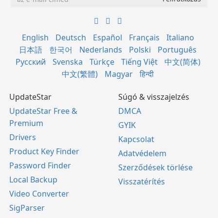
English
Deutsch
Español
Français
Italiano
日本語
한국어
Nederlands
Polski
Português
Русский
Svenska
Türkçe
Tiếng Việt
中文(简体)
中文(繁體)
Magyar
हिन्दी
UpdateStar
Súgó & visszajelzés
UpdateStar Free &
DMCA
Premium
GYIK
Drivers
Kapcsolat
Product Key Finder
Adatvédelem
Password Finder
Szerződések törlése
Local Backup
Visszatérítés
Video Converter
SigParser